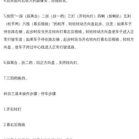
4.抬头面对右前方的摄像头，自报姓名。
5.按照“一踩（踩离合）二挂（挂一档）三灯（开转向灯）四喇（按喇叭）五刹
（松手闸）六视（看后视镜）”的程序，轻轻转动方向盘起步。注意：如果车子
停在路右侧，起步时应当开左转向灯看左后视镜，轻轻转动方向盘使车子进入正
常行驶车道；如果车子停在路左侧，起步时应当开右转向灯看右后视镜，轻转方
向盘，使车子跨过中心线进入正常行驶道路。
6.踩离合，挂二档，回正方向盘，关闭转向灯。
7.三四档换挡。
科目三基本操作步骤：停车步骤
1.开右转灯
2.看右后视镜