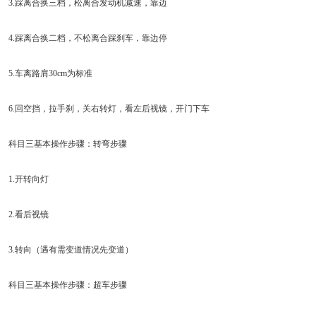
3.踩离合换三档，松离合发动机减速，靠边
4.踩离合换二档，不松离合踩刹车，靠边停
5.车离路肩30cm为标准
6.回空挡，拉手刹，关右转灯，看左后视镜，开门下车
科目三基本操作步骤：转弯步骤
1.开转向灯
2.看后视镜
3.转向（遇有需变道情况先变道）
科目三基本操作步骤：超车步骤