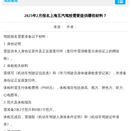
驾校新闻
2025年2月报名上海五汽驾校需要提供哪些材料？
来源： 作者：
驾校报名需要准备以下材料：
1. 身份证明
需提供本人身份证原件及正反面复印件（复印件需清晰显示身份证上的网纹
格）。
2. 体检相关材料
需填写《机动车驾驶证信息表》和《学习驾驶员身体健康检查登记表》，并准备
身份证正反面复印件。
体检时需支付体检费用（约60元），体检项目包括身高、视力、辨色力、听力、
心电图等。
3. 照片及体检报告
需准备2张2寸照片和6张1寸照片。
体检完成后，需领取《机动车驾驶人身体条件证明》和《机动车驾驶证申请
表》。