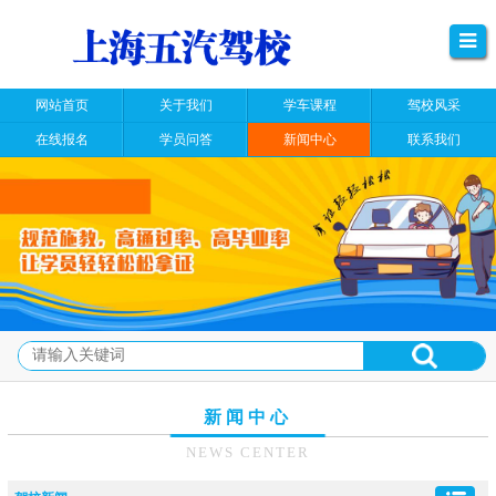
网站首页
关于我们
学车课程
驾校风采
在线报名
学员问答
新闻中心
联系我们
新闻中心
NEWS CENTER