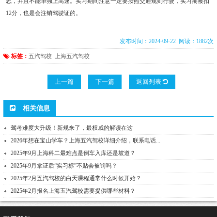
志，并且不能单独上高速。实习期间注意一定要按照交通规则行驶，实习期被扣
12分，也是会注销驾驶证的。
发布时间：2024-09-22 阅读：1882次
标签：
五汽驾校
上海五汽驾校
上一篇
下一篇
返回列表
相关信息
驾考难度大升级！新规来了，最权威的解读在这
2026年想在宝山学车？上海五汽驾校详细介绍，联系电话...
2025年9月上海科二最难点是倒车入库还是坡道？
2025年9月拿证后“实习标”不贴会被罚吗？
2025年2月五汽驾校的白天课程通常什么时候开始？
2025年2月报名上海五汽驾校需要提供哪些材料？