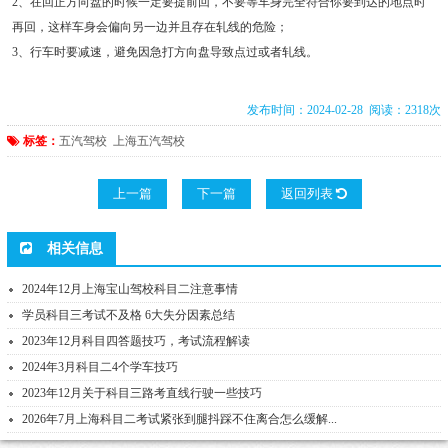
2、在回正方向盘的时候一定要提前回，不要等车身完全符合你要到达的地点时
再回，这样车身会偏向另一边并且存在轧线的危险；
3、行车时要减速，避免因急打方向盘导致点过或者轧线。
发布时间：2024-02-28 阅读：2318次
标签：
五汽驾校
上海五汽驾校
上一篇
下一篇
返回列表
相关信息
2024年12月上海宝山驾校科目二注意事情
学员科目三考试不及格 6大失分因素总结
2023年12月科目四答题技巧，考试流程解读
2024年3月科目二4个学车技巧
2023年12月关于科目三路考直线行驶一些技巧
2026年7月上海科目二考试紧张到腿抖踩不住离合怎么缓解...