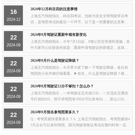
市学员除了身份证外，还需携带有效期内的暂住证、居住证或
蓝印户口。2. 体检证明：虽然照片和体检...
2024年12月科目四的注意事情
16
上海五汽驾校指出，科目四考试，也称为安全文明驾驶常识考
2024-12
试，是驾照考试的最后一个环节。以下是一些重要的注意事项
和技巧：1. 考试内容与题型： - 科目四考试包含50道题，题型
为判断题、单选题和多选题，每题2分，9...
2024年9月驾驶证重新申领有新变化
22
上海五汽驾校指出，今年7月1日起，8项公安交管便民措施，其
2024-09
中大家关心比较多的就是：重新申请驾驶证的新规定，这就来
给大家仔细讲讲。一、政策内容对小型汽车驾驶证因逾期三年
未换证被注销，申请人重新申请原准驾车型...
2024年9月什么是驾驶证降级？
22
上海五汽驾校指出，今天带大家了解一下驾驶证降级，各位有
2024-09
驾照的小伙伴都仔细看看。▶首先，什么是驾驶证降级？根据
《中华人民共和国道路交通安全法》规定，驾驶人应当按照驾
驶证载明的准驾车型驾驶机动车。准驾车型...
2024年9月驾驶证12分不够扣？怎么办？
22
上海五汽驾校指出，一本驾驶证总共就12分，一次违反交通信
2024-09
号灯就扣6分。恨不得驾照有100分可以拿来扣……那么12分不
够扣了该怎么办？各位驾驶人学法减分了解一下。一、什么是
学法减分？机动车驾驶人处理完交通违法行...
2024年9月报名拿驾照要多久？
22
Q：考驾照最快需要多久？A: 上海五汽驾校指出，考驾照最快4
2024-09
5天左右可以拿到驾照。因为驾驶资格证考试在预约时有一定的
时间限制，只有在规定的预约天数后才可以预约参加考试，所