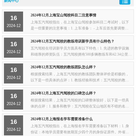
新闻中心
2024年12月上海宝山驾校科目二注意事情
16
上海五汽驾校指出，在上海宝山驾校参加科目二考试时，以下
2024-12
是一些重要的注意事项：1. 上车准备： - 上车后首先要调整座
椅和后视镜到适合自己的位置，确保能够舒适操作车辆。 - 系
好安全带，这是安全驾驶的基本要求，也...
2024年12月五汽驾校的教练培训新学员有什么特色？
16
五汽驾校在培训新学员方面具有以下特色：1. 先进的教学设施
2024-12
和雄厚的师资队伍：五汽驾校拥有500多辆教练车和42.34公里的
训练车道，以及25000平方米的机动车测方移位场地。教练员队
伍稳定，平均教龄20年以上，教学经验...
2024年12月五汽驾校的教练团队怎么样？
16
根据搜索结果，上海五汽驾校的教练团队整体评价是积极的，
2024-12
以下是一些具体的点评：1. 教练经验和技术：五汽驾校的教练
被描述为不仅有经验和技术，而且服务态度良好，在学员中口
碑突出。2. 教练态度：学员普遍认为五汽...
2024年12月上海五汽驾校的口碑怎么样？
16
根据搜索结果，上海五汽驾校的口碑整体较好，以下是一些具
2024-12
体的点评：1. 服务和教学：五汽驾校在宝山地区有不错的名
气，教练教学认真负责，服务态度好。有学员表示，驾校的老
师教得很好，学校环境也不错，值得选择。2...
2024年12月上海报名学车需要准备什么
16
上海五汽驾校指出，在上海报名学车需要准备以下材料：1. 身
2024-12
份证：本地学员需要有效期至少四个月的身份证原件。外省或