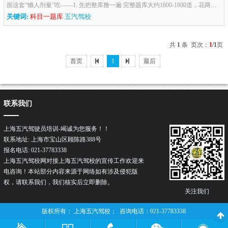
面这套“懒人剂量”吃——1. 先把整库撸一遍 完整题库大约1600-1800道，花两三
个晚上“顺序刷”过一遍，混个脸熟，用时顶多6-8小时。...
关键词:
科目一题库
五汽驾校
共
1
条 页次：
1
/1
页
首页
1
最后
联系我们
上海五汽驾驶员培训-竭诚为您服务！！
联系地址: 上海市宝山区顾陈路388号
报名电话: 021-37783338
上海五汽驾校网对接上海五汽驾校的宣传工作欢迎来
电咨询！本站部分内容来源于网络如有涉及侵犯版
权，请联系我们，我们核实后立即删除。
关注我们
版权所有： 上海五汽驾校； 咨询电话：021-37783338