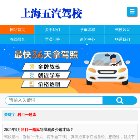
网站首页
关于我们
学车课程
驾校风采
在线报名
学员问答
新闻中心
联系我们
关键字:
科目一题库
2025年9月
科目一题库
到底刷多少题才稳？
驾校指出，别被“一千六、两千题”吓到，真没必要拿它当圣经。想稳过，就按下